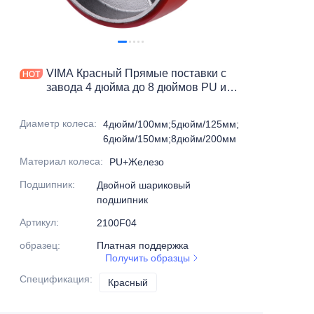
Продукты
Продукты1
VIMA Красный Прямые поставки с
завода 4 дюйма до 8 дюймов PU и
железные тяжелые ролики
Диаметр колеса
:
4дюйм/100мм;5дюйм/125мм;
6дюйм/150мм;8дюйм/200мм
Материал колеса
:
PU+Железо
Подшипник
:
Двойной шариковый
подшипник
Артикул
:
2100F04
образец
:
Платная поддержка
Получить образцы
Спецификация
:
Красный
Красный