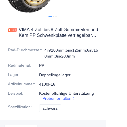
Produkte
Produkte1
VIMA 4-Zoll bis 8-Zoll Gummireifen und
Kern PP Schwenkplatte verriegelbarer
Abfallbehälterlenkrolle
Rad-Durchmesser
:
4in/100mm;5in/125mm;6in/15
0mm;8in/200mm
Radmaterial
:
PP
Lager
:
Doppelkugellager
Artikelnummer
:
4100F16
Beispiel
:
Kostenpflichtige Unterstützung
Proben erhalten
Spezifikation
:
schwarz
schwarz