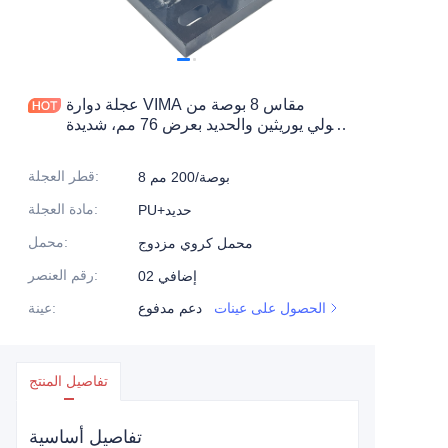
المنتجات
المنتجات1
عجلة دوارة VIMA مقاس 8 بوصة من
البولي يوريثين والحديد بعرض 76 مم، شديدة
التحمل
:
قطر العجلة
8 بوصة/200 مم
:
مادة العجلة
PU+حديد
:
محمل
محمل كروي مزدوج
:
رقم العنصر
إضافي 02
الحصول على عينات
دعم مدفوع
:
عينة
تفاصيل المنتج
تفاصيل أساسية